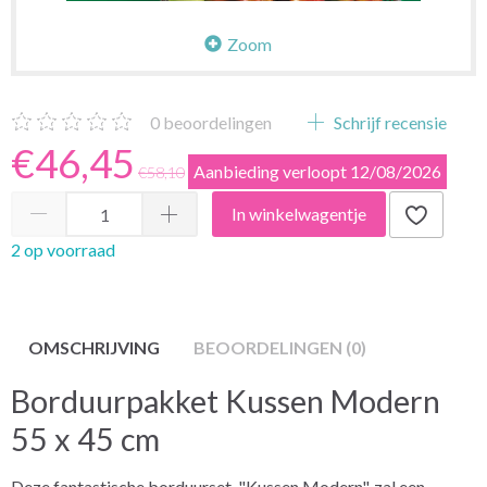
Zoom
0
beoordelingen
Schrijf recensie
€46,45
Aanbieding verloopt 12/08/2026
€58,10
In winkelwagentje
2 op voorraad
OMSCHRIJVING
BEOORDELINGEN (0)
Borduurpakket Kussen Modern
55 x 45 cm
Deze fantastische borduurset, "Kussen Modern", zal een