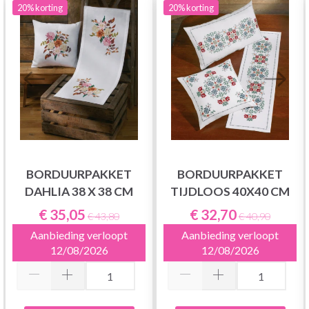
20%
korting
20%
korting
BORDUURPAKKET
BORDUURPAKKET
DAHLIA 38 X 38 CM
TIJDLOOS 40X40 CM
€ 35,05
€ 32,70
€ 43,80
€ 40,90
Aanbieding verloopt
Aanbieding verloopt
12/08/2026
12/08/2026