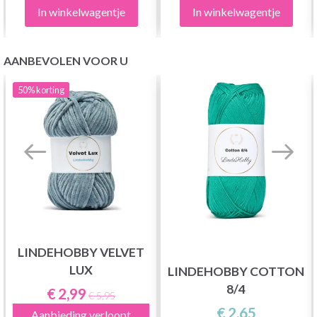
In winkelwagentje
In winkelwagentje
AANBEVOLEN VOOR U
50%
korting
LINDEHOBBY VELVET
LUX
LINDEHOBBY COTTON
8/4
€ 2,99
€ 5,95
€ 2,65
Aanbieding verloopt