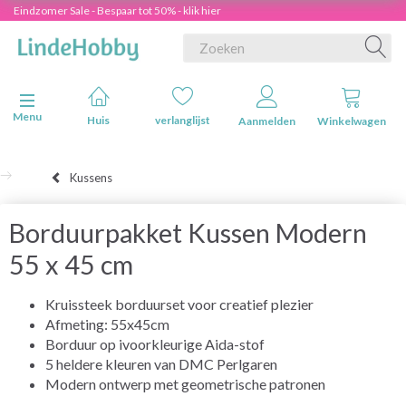
Eindzomer Sale - Bespaar tot 50% - klik hier
Navigatie in-/uitschakelen
Menu
Huis
verlanglijst
Aanmelden
Winkelwagen
Kussens
Borduurpakket Kussen Modern
55 x 45 cm
Kruissteek borduurset voor creatief plezier
Afmeting: 55x45cm
Borduur op ivoorkleurige Aida-stof
5 heldere kleuren van DMC Perlgaren
Modern ontwerp met geometrische patronen