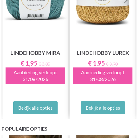
LINDEHOBBY MIRA
LINDEHOBBY LUREX
€ 1,95
€ 1,95
€ 3,85
€ 3,90
Aanbieding verloopt
Aanbieding verloopt
31/08/2026
31/08/2026
Bekijk alle opties
Bekijk alle opties
POPULAIRE OPTIES