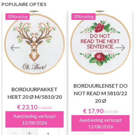
POPULAIRE OPTIES
20%
korting
20%
korting
BORDUURLENSET DO
BORDUURPAKKET
NOT READ M 5810/22
HERT 20 Ø M/5810/20
20 Ø
€ 23,10
€ 28,85
€ 17,90
€ 22,40
Aanbieding verloopt
Aanbieding verloopt
12/08/2026
12/08/2026