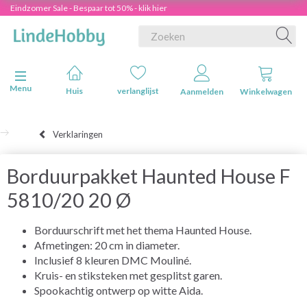
Eindzomer Sale - Bespaar tot 50% - klik hier
Navigatie in-/uitschakelen
Menu
Huis
verlanglijst
Aanmelden
Winkelwagen
Verklaringen
Borduurpakket Haunted House F
5810/20 20 Ø
Borduurschrift met het thema Haunted House.
Afmetingen: 20 cm in diameter.
Inclusief 8 kleuren DMC Mouliné.
Kruis- en stiksteken met gesplitst garen.
Spookachtig ontwerp op witte Aida.