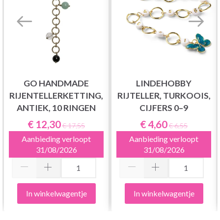
GO HANDMADE
LINDEHOBBY
RIJENTELLERKETTING,
RIJTELLER, TURKOOIS,
ANTIEK, 10 RINGEN
CIJFERS 0–9
€ 12,30
€ 4,60
€ 17,55
€ 6,55
Aanbieding verloopt
Aanbieding verloopt
31/08/2026
31/08/2026
In winkelwagentje
In winkelwagentje