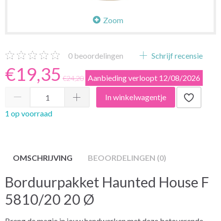
Zoom
0
beoordelingen
Schrijf recensie
€19,35
Aanbieding verloopt 12/08/2026
€24,20
In winkelwagentje
1 op voorraad
OMSCHRIJVING
BEOORDELINGEN (0)
Borduurpakket Haunted House F
5810/20 20 Ø
Breng de magie in jouw handwerken met deze betoverende