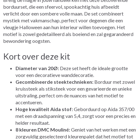
borduurset, die een sfeervol, spookachtig huis afbeeldt
verlicht door een sombere volle maan. De set combineert
mystiek met vakmanschap, perfect voor degenen die een
vleugje Halloween aan hun interieur willen toevoegen. Het
motief is zowel gedetailleerd als boeiend en zal gegarandeerd
bewondering oogsten.
Kort over deze kit
Diameter van 20Ø:
Deze set heeft de ideale grootte
voor een decoratieve wanddecoratie.
Gecombineerde steektechnieken:
Borduur met zowel
kruissteek als stiksteek voor een gevarieerde en unieke
uitstraling, perfect om de nuances van het motief te
accentueren.
Hoge kwaliteit Aida stof:
Geborduurd op Aida 357/00
met een draadspanning van 5,4, zorgt voor een precies en
helder resultaat.
8 kleuren DMC Mouliné:
Geniet van het werken met een
zorgvuldig geselecteerd kleurenpalet dat het motief tot